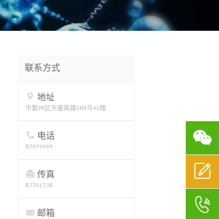
联系方式

地址
市鄞州区天童南路588号42楼


电话
87979999


传真
87701738


邮箱