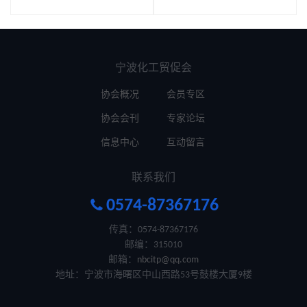
宁波化工贸促会
协会概况
会员专区
协会会刊
专家论坛
信息中心
互动留言
联系我们

0574-87367176
传真：0574-87367176
邮编：315010
邮箱：
nbcitp@qq.com
地址：宁波市海曙区中山西路53号鼓楼大厦9楼