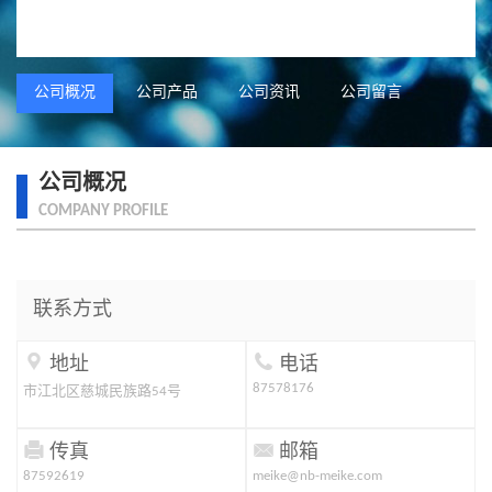
公司概况
公司产品
公司资讯
公司留言
公司概况
COMPANY PROFILE
联系方式


地址
电话
87578176
市江北区慈城民族路54号


传真
邮箱
87592619
meike@nb-meike.com