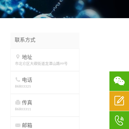
联系方式

地址
市北仑区大碶街道龙潭山路99号


电话
86803325


传真
86803311


邮箱