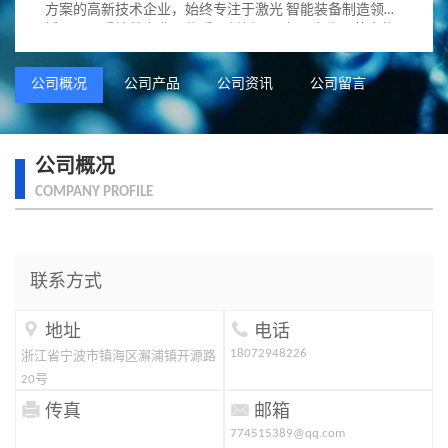
方案的高新技术企业，始终专注于激光 智能装备制造领
域。公司秉持着专业、优质、创新、服务、合作、共赢的
经营理念...
公司概况
公司产品
公司资讯
公司留言
公司概况
COMPANY PROFILE
联系方式


地址
电话
18072948226
浙江省宁波市镇海区澥浦镇开源路
20号


传真
邮箱
774515389@qq.com