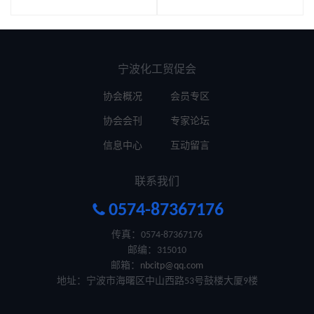
宁波化工贸促会
协会概况
会员专区
协会会刊
专家论坛
信息中心
互动留言
联系我们

0574-87367176
传真：0574-87367176
邮编：315010
邮箱：
nbcitp@qq.com
地址：宁波市海曙区中山西路53号鼓楼大厦9楼