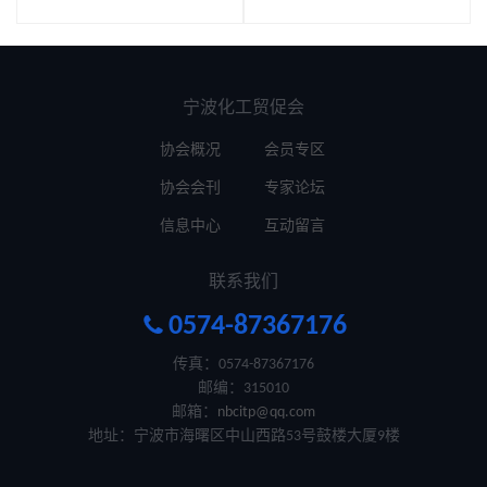
宁波化工贸促会
协会概况
会员专区
协会会刊
专家论坛
信息中心
互动留言
联系我们

0574-87367176
传真：0574-87367176
邮编：315010
邮箱：
nbcitp@qq.com
地址：宁波市海曙区中山西路53号鼓楼大厦9楼