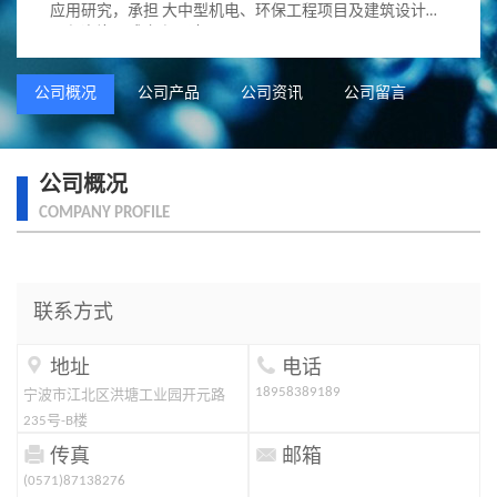
应用研究，承担 大中型机电、环保工程项目及建筑设计、
工程咨询、成套和 承包，
公司概况
公司产品
公司资讯
公司留言
公司概况
COMPANY PROFILE
联系方式


地址
电话
18958389189
宁波市江北区洪塘工业园开元路
235号-B楼


传真
邮箱
(0571)87138276