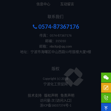
信息中心
互动留言
联系我们

0574-87367176
传真：0574-87367176
邮编：315010
邮箱：
nbcitp@qq.com
地址：宁波市海曙区中山西路53号鼓楼大厦9楼
版权

Copyright (c) 2016
宁波化工贸促网

技术支持
版权声明
免责声明

访问量:
次
[访问入口]
浙ICP备16037374号-1
