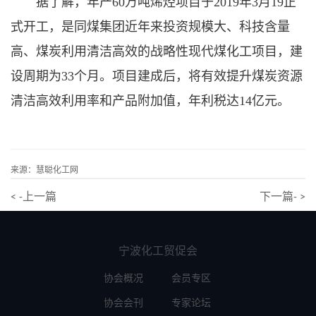
据了解，年产60万吨烯烃项目于2019年3月19正
式开工，是同煤集团近年来投资规模大、科技含量
高、煤炭利用清洁高效的战略性现代煤化工项目，建
设周期为33个月。项目建成后，将有效提升煤炭资源
清洁高效利用率和产品附加值，年利税达14亿元。
来源：慧聪化工网
< -上一篇
下一篇- >
宁波化工贸促会
协会概况
会员专区
协会会刊
专家论坛