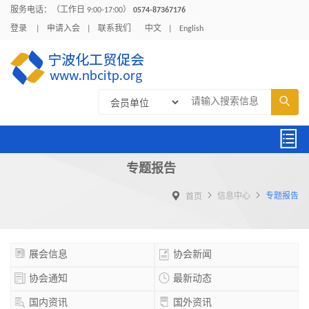
服务电话：（工作日 9:00-17:00）
0574-87367176
登录
|
申请入会
|
联系我们
中文
|
English


专题报告



信息中心
专题报告
首页


展会信息
协会新闻


协会通知
最新动态


国内资讯
国外资讯