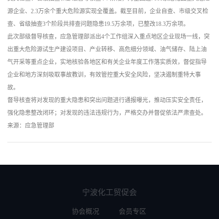
源企业、2.3万余个重大危险源实现全覆盖。截至目前，企业自查、市级交叉检
查、省级抽查3个阶段共排查问题隐患19.5万余项，已整改18.3万余项。
此次部级督导核查，应急管理部派出4个工作组深入重点地区企业现场一线，突
出重大危险源试生产建设项目、产业转移、高危细分领域、油气储存、陆上油
气开采等重点企业，实地核验各地区和有关企业年度工作落实质效，督促指导
企业和地方深刻吸取事故教训，有效管控重大安全风险，坚决遏制重特大事
故。
督导核查将对发现的重大隐患和突出问题进行通报曝光，推动压实安全责任，
强化隐患整改闭环；对发现的违法违规行为，严格交办并督促依法严肃查处。
来源：应急管理部
宁波化工贸促会
协会概况
会员专区