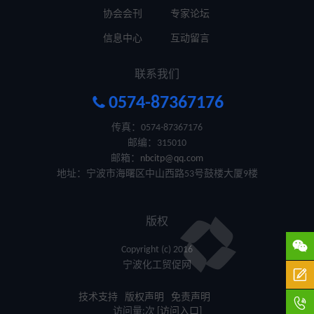
协会会刊
专家论坛
信息中心
互动留言
联系我们

0574-87367176
传真：0574-87367176
邮编：315010
邮箱：
nbcitp@qq.com
地址：宁波市海曙区中山西路53号鼓楼大厦9楼
版权

Copyright (c) 2016
宁波化工贸促网

技术支持
版权声明
免责声明

访问量:
次
[访问入口]