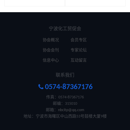
宁波化工贸促会
协会概况
会员专区
协会会刊
专家论坛
信息中心
互动留言
联系我们

0574-87367176
传真：0574-87367176
邮编：315010
邮箱：
nbcitp@qq.com
地址：宁波市海曙区中山西路53号鼓楼大厦9楼