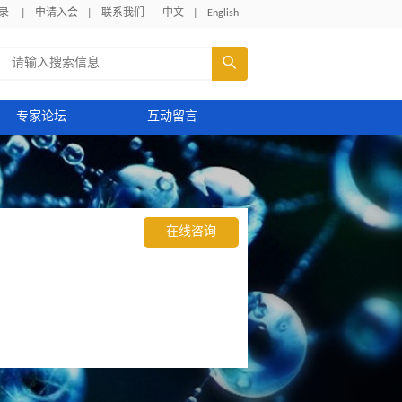
录
|
申请入会
|
联系我们
中文
|
English

专家论坛
互动留言
在线咨询